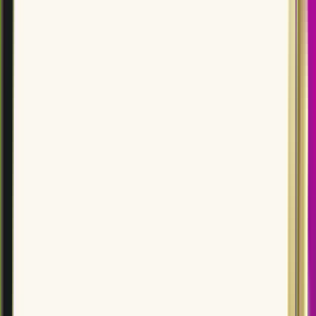
4
3
MO
1796
morocco quatro 03:00 wib
Minggu, 09 Agu
Buka
03.00
02.50
1
8
8
3
ND