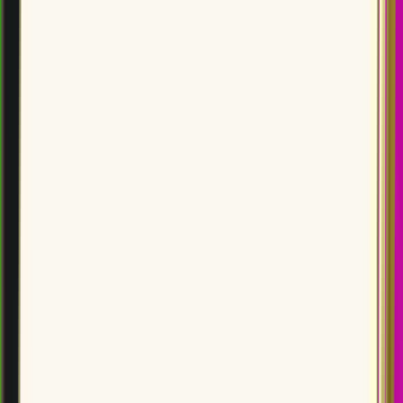
michigan evening
Minggu, 09 Agu
Buka
06.30
06.15
5
7
6
9
TV
1841
tennessee evening
Minggu, 09 Agu
Buka