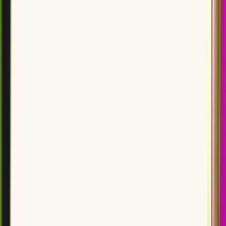
06.30
06.00
8
4
4
1
SF
2719
santafe lottery
Minggu, 09 Agu
Buka
06.00