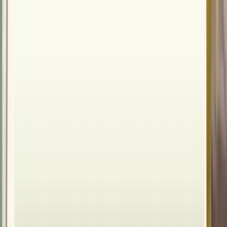
0
7
0
4
FD
1841
florida day
Minggu, 09 Agu
Buka
00.30
00.15
2
7
2
1