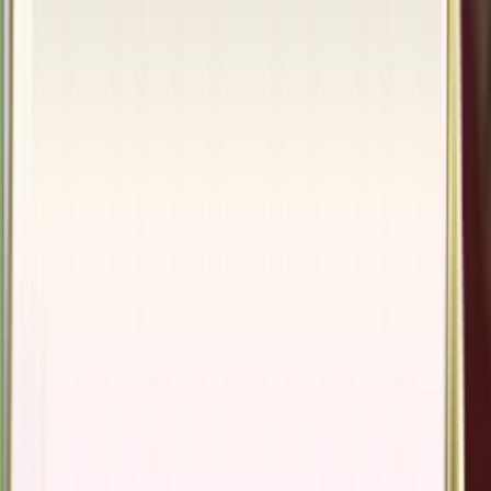
indiana day
Minggu, 09 Agu
Buka
00.20
00.10
6
3
9
3
TD
1580
tennessee day
Minggu, 09 Agu