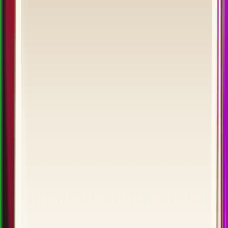
5
IE
1841
indiana evening
Minggu, 09 Agu
Buka
09.50
09.40
4
8
8
2
VN