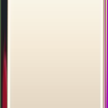
1
7
2
5
KC
3508
kentucky evening
Minggu, 09 Agu
Buka
10.00
09.45
8
3
6