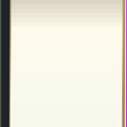
Minggu, 09 Agu
Buka
11.15
11.00
0
0
9
6
SZ
3352
shenzhen lottery
Minggu, 09 Agu
Buka