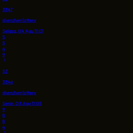
3347
shenzhen lottery
Selasa, 04 Agu
11.01
5
5
4
9
SZ
3346
shenzhen lottery
Senin, 03 Agu
11.05
9
8
8
4