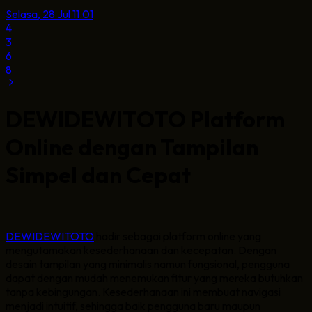
Selasa, 28 Jul
11.01
4
3
6
8
DEWIDEWITOTO Platform
Online dengan Tampilan
Simpel dan Cepat
DEWIDEWITOTO
hadir sebagai platform online yang
mengutamakan kesederhanaan dan kecepatan. Dengan
desain tampilan yang minimalis namun fungsional, pengguna
dapat dengan mudah menemukan fitur yang mereka butuhkan
tanpa kebingungan. Kesederhanaan ini membuat navigasi
menjadi intuitif, sehingga baik pengguna baru maupun