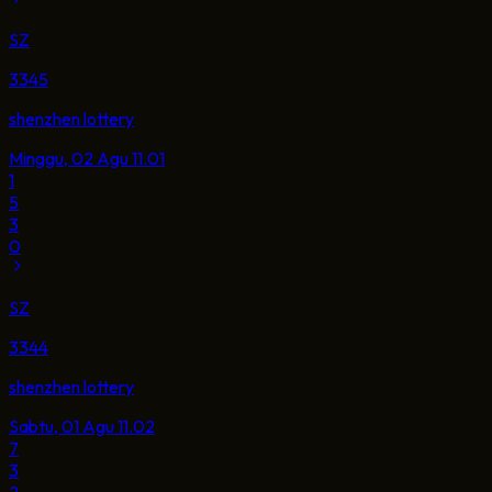
SZ
3345
shenzhen lottery
Minggu, 02 Agu
11.01
1
5
3
0
SZ
3344
shenzhen lottery
Sabtu, 01 Agu
11.02
7
3
2