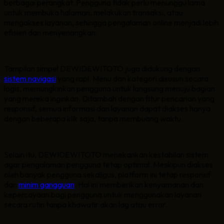
berbagai perangkat. Pengguna tidak perlu menunggu lama
untuk membuka halaman, melakukan transaksi, atau
mengakses layanan, sehingga pengalaman online menjadi lebih
efisien dan menyenangkan.
Tampilan simpel DEWIDEWITOTO juga didukung dengan
sistem navigasi
yang rapi. Menu dan kategori disusun secara
logis, memungkinkan pengguna untuk langsung menuju bagian
yang mereka inginkan. Ditambah dengan fitur pencarian yang
responsif, semua informasi dan layanan dapat diakses hanya
dengan beberapa klik saja, tanpa membuang waktu.
Selain itu, DEWIDEWITOTO menekankan kestabilan sistem
agar pengalaman pengguna tetap optimal. Meskipun diakses
oleh banyak pengguna sekaligus, platform ini tetap responsif
dan
minim gangguan
. Hal ini memberikan kenyamanan dan
kepercayaan bagi pengguna untuk menggunakan layanan
secara rutin tanpa khawatir akan lag atau error.