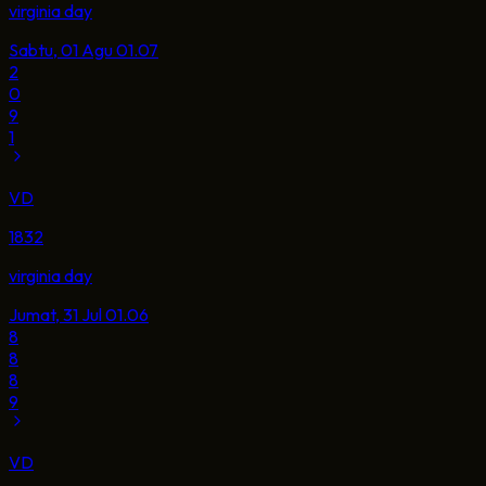
virginia day
Sabtu, 01 Agu
01.07
2
0
9
1
VD
1832
virginia day
Jumat, 31 Jul
01.06
8
8
8
9
VD