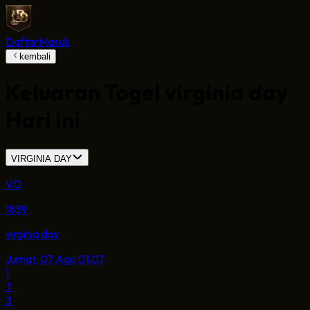
Daftar
Masuk
kembali
Keluaran Togel
virginia day
Hari ini
VIRGINIA DAY
VD
1839
virginia day
Jumat, 07 Agu
01.07
1
7
3