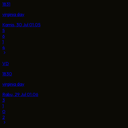
1831
virginia day
Kamis, 30 Jul
01.05
5
6
1
4
VD
1830
virginia day
Rabu, 29 Jul
01.06
3
1
0
2