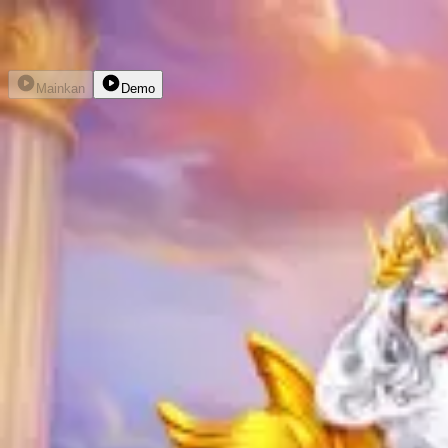
Daftar
Masuk
Mainkan
Demo
Gates of Olympus Super Scatter
pragmatic
kembali
DEWIDEWITOTO Platform Onl
DEWIDEWITOTO
hadir sebagai platform online yang mengut
menemukan fitur yang mereka butuhkan tanpa kebingungan. Kese
dengan lancar.
Kecepatan akses menjadi salah satu fokus utama DEWIDEWIT
perangkat. Pengguna tidak perlu menunggu lama untuk membuka 