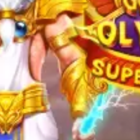
 navigasi
yang rapi. Menu dan kategori disusun secara logis, me
ua informasi dan layanan dapat diakses hanya dengan beberapa k
engalaman pengguna tetap optimal. Meskipun diakses oleh banya
i pengguna untuk menggunakan layanan secara rutin tanpa khawat
, dan sistem yang stabil, DEWIDEWITOTO membuktikan diri sebag
DEWITOTO pilihan tepat bagi mereka yang mencari layanan onlin