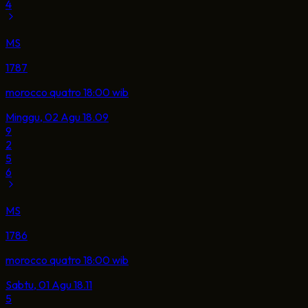
4
MS
1787
morocco quatro 18:00 wib
Minggu, 02 Agu
18.09
9
2
5
6
MS
1786
morocco quatro 18:00 wib
Sabtu, 01 Agu
18.11
5