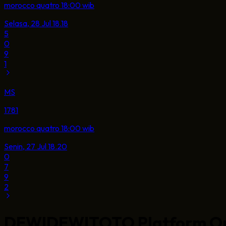
morocco quatro 18:00 wib
Selasa, 28 Jul
18.18
5
0
9
1
MS
1781
morocco quatro 18:00 wib
Senin, 27 Jul
18.20
0
7
9
2
DEWIDEWITOTO Platform Onl