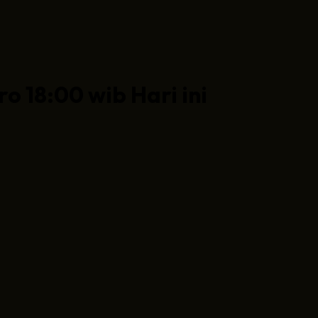
ro 18:00 wib
Hari ini