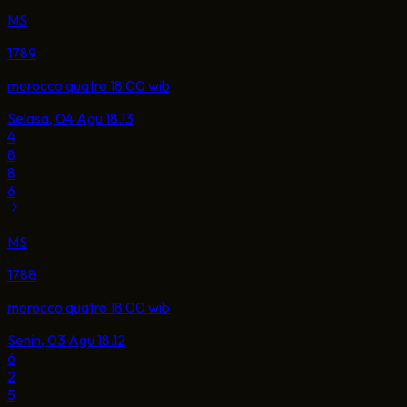
MS
1789
morocco quatro 18:00 wib
Selasa, 04 Agu
18.13
4
8
8
6
MS
1788
morocco quatro 18:00 wib
Senin, 03 Agu
18.12
6
2
5