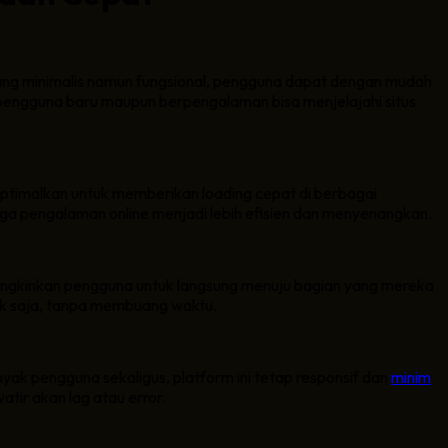
ng minimalis namun fungsional, pengguna dapat dengan mudah
 pengguna baru maupun berpengalaman bisa menjelajahi situs
ptimalkan untuk memberikan loading cepat di berbagai
a pengalaman online menjadi lebih efisien dan menyenangkan.
mungkinkan pengguna untuk langsung menuju bagian yang mereka
lik saja, tanpa membuang waktu.
k pengguna sekaligus, platform ini tetap responsif dan
minim
ir akan lag atau error.