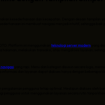
amakan kesederhanaan dan kecepatan. Dengan desain tampilan ya
derhanaan ini membuat navigasi menjadi intuitif, sehingga baik
OTO. Platform ini menggunakan
teknologi server modern
yang dio
halaman, melakukan transaksi, atau mengakses layanan, sehingg
 navigasi
yang rapi. Menu dan kategori disusun secara logis, me
ua informasi dan layanan dapat diakses hanya dengan beberapa k
engalaman pengguna tetap optimal. Meskipun diakses oleh banya
i pengguna untuk menggunakan layanan secara rutin tanpa khawat