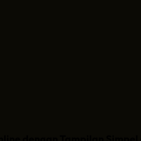
ine dengan Tampilan Simpel