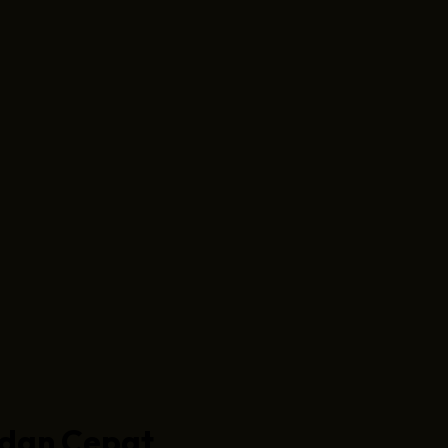
 dan Cepat