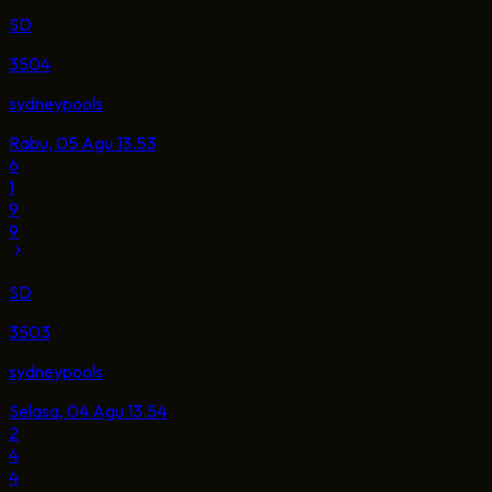
SD
3504
sydneypools
Rabu, 05 Agu
13.53
6
1
9
9
SD
3503
sydneypools
Selasa, 04 Agu
13.54
2
4
4