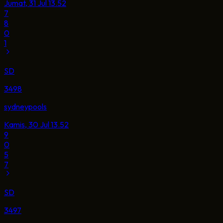
Jumat, 31 Jul
13.52
7
8
0
1
SD
3498
sydneypools
Kamis, 30 Jul
13.52
9
0
5
7
SD
3497