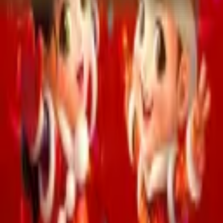
Kecepatan akses menjadi salah satu fokus utama
DEWIDEWITOTO. Platform ini menggunakan
teknologi server
modern
yang dioptimalkan untuk memberikan loading cepat di
berbagai perangkat. Pengguna tidak perlu menunggu lama
untuk membuka halaman, melakukan transaksi, atau
mengakses layanan, sehingga pengalaman online menjadi lebih
efisien dan menyenangkan.
Tampilan simpel DEWIDEWITOTO juga didukung dengan
sistem navigasi
yang rapi. Menu dan kategori disusun secara
logis, memungkinkan pengguna untuk langsung menuju bagian
yang mereka inginkan. Ditambah dengan fitur pencarian yang
responsif, semua informasi dan layanan dapat diakses hanya
dengan beberapa klik saja, tanpa membuang waktu.
Selain itu, DEWIDEWITOTO menekankan kestabilan sistem
agar pengalaman pengguna tetap optimal. Meskipun diakses