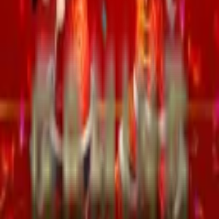
oleh banyak pengguna sekaligus, platform ini tetap responsif
dan
minim gangguan
. Hal ini memberikan kenyamanan dan
kepercayaan bagi pengguna untuk menggunakan layanan
secara rutin tanpa khawatir akan lag atau error.
Dengan kombinasi tampilan yang simpel,
kecepatan akses
tinggi
, dan sistem yang stabil, DEWIDEWITOTO membuktikan
diri sebagai platform online yang efektif dan nyaman
digunakan. Setiap fitur dirancang untuk mempermudah
pengguna, menjadikan DEWIDEWITOTO pilihan tepat bagi
mereka yang mencari layanan online cepat, praktis, dan
terpercaya.
Lihat Semua
home
explore
promo