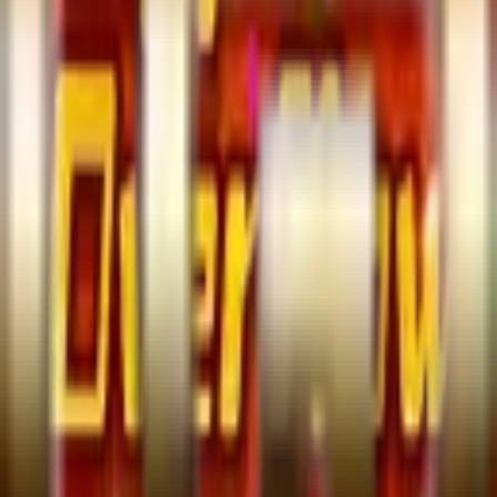
Sin City
LGD Gaming
Captain's Treasure
LGD Gaming
Mystical Stones
LGD Gaming
Four Holy Beast
LGD Gaming
Happy Farm
LGD Gaming
Battle of Red Cliffs
LGD Gaming
Tales of White Snake
LGD Gaming
Boxing Arena
LGD Gaming
bikini party
LGD Gaming
Hawaii Vacation
LGD Gaming
Tales Of Wusong
LGD Gaming
Pirate's Treasure
LGD Gaming
Demon Hunt to West
LGD Gaming
ShiningStars
LGD Gaming
Truffle Butter
LGD Gaming
Infinity Club
LGD Gaming
Sailor Princess
LGD Gaming
Witch Winnings
LGD Gaming
NeZha Legend
LGD Gaming
Four Wheels & Bro
LGD Gaming
Lucky Fortune
LGD Gaming
Beijing Opera
LGD Gaming
Happiness Overflow
LGD Gaming