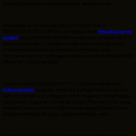
berpengalaman bisa menjelajahi situs dengan lancar.
Kecepatan akses menjadi salah satu fokus utama
DEWIDEWITOTO. Platform ini menggunakan
teknologi server
modern
yang dioptimalkan untuk memberikan loading cepat di
berbagai perangkat. Pengguna tidak perlu menunggu lama
untuk membuka halaman, melakukan transaksi, atau
mengakses layanan, sehingga pengalaman online menjadi lebih
efisien dan menyenangkan.
Tampilan simpel DEWIDEWITOTO juga didukung dengan
sistem navigasi
yang rapi. Menu dan kategori disusun secara
logis, memungkinkan pengguna untuk langsung menuju bagian
yang mereka inginkan. Ditambah dengan fitur pencarian yang
responsif, semua informasi dan layanan dapat diakses hanya
dengan beberapa klik saja, tanpa membuang waktu.
Selain itu, DEWIDEWITOTO menekankan kestabilan sistem