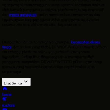
agar pengalaman pengguna tetap optimal. Meskipun diakses
oleh banyak pengguna sekaligus, platform ini tetap responsif
dan
minim gangguan
. Hal ini memberikan kenyamanan dan
kepercayaan bagi pengguna untuk menggunakan layanan
secara rutin tanpa khawatir akan lag atau error.
Dengan kombinasi tampilan yang simpel,
kecepatan akses
tinggi
, dan sistem yang stabil, DEWIDEWITOTO membuktikan
diri sebagai platform online yang efektif dan nyaman
digunakan. Setiap fitur dirancang untuk mempermudah
pengguna, menjadikan DEWIDEWITOTO pilihan tepat bagi
mereka yang mencari layanan online cepat, praktis, dan
terpercaya.
Lihat Semua
home
explore