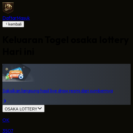
Daftar
Masuk
kembali
Keluaran Togel
osaka lottery
Hari ini
Saksikan langsung hasil live draw resmi dari sumbernya
OSAKA LOTTERY
OK
3507