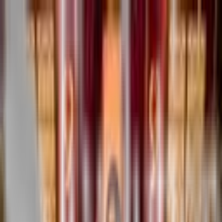
Daftar
Masuk
casino
Cari Permainan
lightning baccarat
clash of clans super rich
super sic bo
spire+
tombstone rip
crash game
for you
slot
live casino
4
arcade
fishing
2603
635
104
21
Provider :
Evolution Gaming
Filter :
TERKENAL
Dragon Dragon
Evolution Gaming