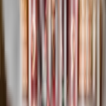
Lightning Roulette
Evolution Gaming
Dynasty Roulette
Evolution Gaming
Crazy Time
Evolution Gaming
Ice Fishing
Evolution Gaming
Super Sic Bo
Evolution Gaming
VIP Bet Stacker Blackjack 5
Evolution Gaming
Red Door Roulette
Evolution Gaming
Super Speed Baccarat A
Evolution Gaming
Insurance Baccarat
Evolution Gaming
Lightning Baccarat
Evolution Gaming
VIP Bet Stacker Blackjack 8
Evolution Gaming
XXXtreme Lightning Roulette
Evolution Gaming
Dynasty Classic Blackjack 5
Evolution Gaming
First Person Football Studio
Evolution Gaming
XXXtreme Lightning Baccarat
Evolution Gaming
Ultimate Texas Hold'em
Evolution Gaming
Funky Time
Evolution Gaming
Casino Hold'em Italia
Evolution Gaming
Speed Baccarat A
Evolution Gaming
VIP Always 6 Blackjack 3
Evolution Gaming
Lightning Storm
Evolution Gaming
No Commission Baccarat
Evolution Gaming
Always 9 Baccarat
Evolution Gaming