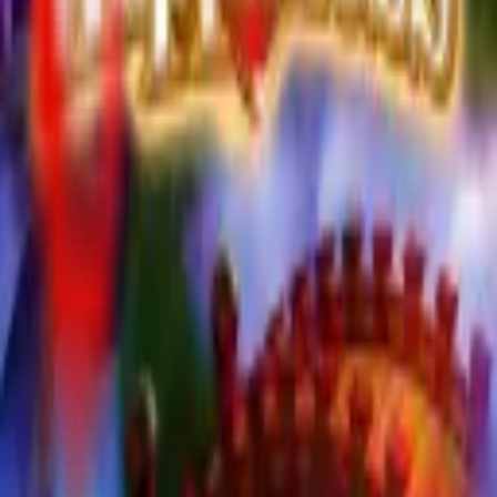
oleh banyak pengguna sekaligus, platform ini tetap responsif
dan
minim gangguan
. Hal ini memberikan kenyamanan dan
kepercayaan bagi pengguna untuk menggunakan layanan
secara rutin tanpa khawatir akan lag atau error.
Dengan kombinasi tampilan yang simpel,
kecepatan akses
tinggi
, dan sistem yang stabil, DEWIDEWITOTO membuktikan
diri sebagai platform online yang efektif dan nyaman
digunakan. Setiap fitur dirancang untuk mempermudah
pengguna, menjadikan DEWIDEWITOTO pilihan tepat bagi
mereka yang mencari layanan online cepat, praktis, dan
terpercaya.
Lihat Semua
home
explore
promo