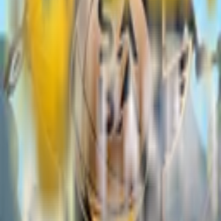
Tampilan simpel DEWIDEWITOTO juga didukung dengan
sistem navigasi
yang rapi. Menu dan kategori disusun secara
logis, memungkinkan pengguna untuk langsung menuju bagian
yang mereka inginkan. Ditambah dengan fitur pencarian yang
responsif, semua informasi dan layanan dapat diakses hanya
dengan beberapa klik saja, tanpa membuang waktu.
Selain itu, DEWIDEWITOTO menekankan kestabilan sistem
agar pengalaman pengguna tetap optimal. Meskipun diakses
oleh banyak pengguna sekaligus, platform ini tetap responsif
dan
minim gangguan
. Hal ini memberikan kenyamanan dan
kepercayaan bagi pengguna untuk menggunakan layanan
secara rutin tanpa khawatir akan lag atau error.
Dengan kombinasi tampilan yang simpel,
kecepatan akses
tinggi
, dan sistem yang stabil, DEWIDEWITOTO membuktikan
diri sebagai platform online yang efektif dan nyaman
digunakan. Setiap fitur dirancang untuk mempermudah
pengguna, menjadikan DEWIDEWITOTO pilihan tepat bagi