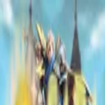
Daftar
Masuk
sport
Cari Permainan
Provider :
All
Sports Book
SBOBET
Sports Book
Saba
E-Sports
Saba
3
/
3
Game
Page
1
of
1
DEWIDEWITOTO Platform
Online dengan Tampilan
Simpel dan Cepat