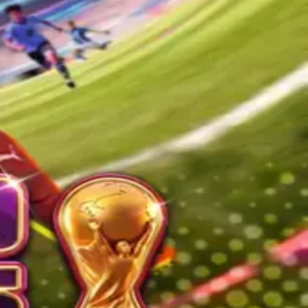
mungkinkan pengguna untuk langsung menuju bagian yang mereka
lik saja, tanpa membuang waktu.
k pengguna sekaligus, platform ini tetap responsif dan
minim
ir akan lag atau error.
ai platform online yang efektif dan nyaman digunakan. Setiap
e cepat, praktis, dan terpercaya.