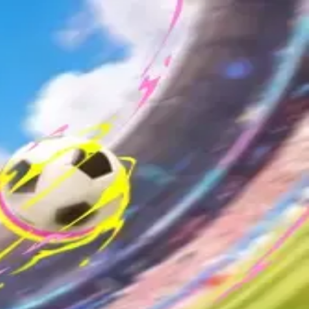
 dan Cepat
ng minimalis namun fungsional, pengguna dapat dengan mudah
 pengguna baru maupun berpengalaman bisa menjelajahi situs
ptimalkan untuk memberikan loading cepat di berbagai
a pengalaman online menjadi lebih efisien dan menyenangkan.