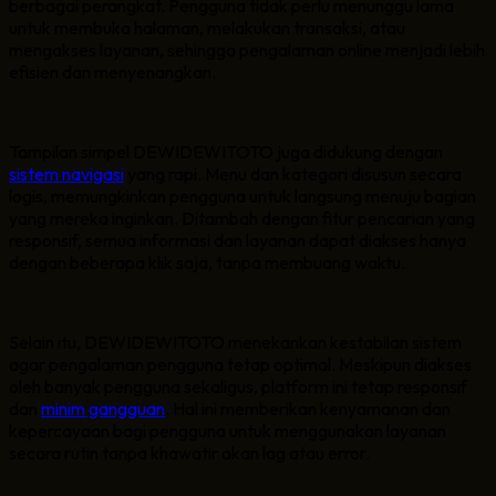
berbagai perangkat. Pengguna tidak perlu menunggu lama
untuk membuka halaman, melakukan transaksi, atau
mengakses layanan, sehingga pengalaman online menjadi lebih
efisien dan menyenangkan.
Tampilan simpel DEWIDEWITOTO juga didukung dengan
sistem navigasi
yang rapi. Menu dan kategori disusun secara
logis, memungkinkan pengguna untuk langsung menuju bagian
yang mereka inginkan. Ditambah dengan fitur pencarian yang
responsif, semua informasi dan layanan dapat diakses hanya
dengan beberapa klik saja, tanpa membuang waktu.
Selain itu, DEWIDEWITOTO menekankan kestabilan sistem
agar pengalaman pengguna tetap optimal. Meskipun diakses
oleh banyak pengguna sekaligus, platform ini tetap responsif
dan
minim gangguan
. Hal ini memberikan kenyamanan dan
kepercayaan bagi pengguna untuk menggunakan layanan
secara rutin tanpa khawatir akan lag atau error.