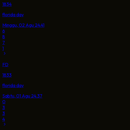
1834
florida day
Minggu, 02 Agu
24.41
6
8
7
1
FD
1833
florida day
Sabtu, 01 Agu
24.37
0
3
3
4