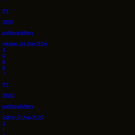
PY
3501
pattaya lottery
Minggu, 02 Agu
19.04
3
0
8
8
PY
3500
pattaya lottery
Sabtu, 01 Agu
19.00
2
1
6