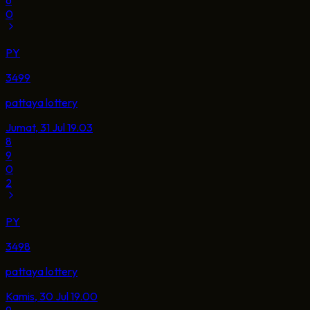
0
PY
3499
pattaya lottery
Jumat, 31 Jul
19.03
8
9
0
2
PY
3498
pattaya lottery
Kamis, 30 Jul
19.00
9