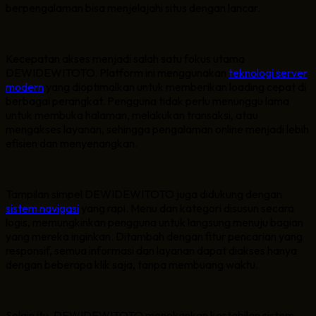
berpengalaman bisa menjelajahi situs dengan lancar.
Kecepatan akses menjadi salah satu fokus utama
DEWIDEWITOTO. Platform ini menggunakan
teknologi server
modern
yang dioptimalkan untuk memberikan loading cepat di
berbagai perangkat. Pengguna tidak perlu menunggu lama
untuk membuka halaman, melakukan transaksi, atau
mengakses layanan, sehingga pengalaman online menjadi lebih
efisien dan menyenangkan.
Tampilan simpel DEWIDEWITOTO juga didukung dengan
sistem navigasi
yang rapi. Menu dan kategori disusun secara
logis, memungkinkan pengguna untuk langsung menuju bagian
yang mereka inginkan. Ditambah dengan fitur pencarian yang
responsif, semua informasi dan layanan dapat diakses hanya
dengan beberapa klik saja, tanpa membuang waktu.
Selain itu, DEWIDEWITOTO menekankan kestabilan sistem