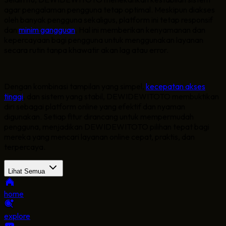
agar pengalaman pengguna tetap optimal. Meskipun diakses
oleh banyak pengguna sekaligus, platform ini tetap responsif
dan
minim gangguan
. Hal ini memberikan kenyamanan dan
kepercayaan bagi pengguna untuk menggunakan layanan
secara rutin tanpa khawatir akan lag atau error.
Dengan kombinasi tampilan yang simpel,
kecepatan akses
tinggi
, dan sistem yang stabil, DEWIDEWITOTO membuktikan
diri sebagai platform online yang efektif dan nyaman
digunakan. Setiap fitur dirancang untuk mempermudah
pengguna, menjadikan DEWIDEWITOTO pilihan tepat bagi
mereka yang mencari layanan online cepat, praktis, dan
terpercaya.
Lihat Semua
home
explore