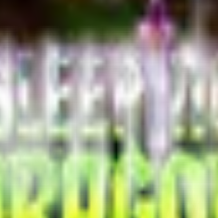
ine dengan Tampilan Simpel
amakan kesederhanaan dan kecepatan. Dengan desain tampilan ya
derhanaan ini membuat navigasi menjadi intuitif, sehingga baik
OTO. Platform ini menggunakan
teknologi server modern
yang dio
halaman, melakukan transaksi, atau mengakses layanan, sehingg
 navigasi
yang rapi. Menu dan kategori disusun secara logis, me