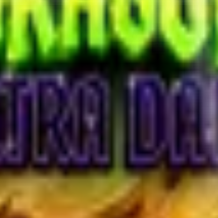
ua informasi dan layanan dapat diakses hanya dengan beberapa k
engalaman pengguna tetap optimal. Meskipun diakses oleh banya
i pengguna untuk menggunakan layanan secara rutin tanpa khawat
, dan sistem yang stabil, DEWIDEWITOTO membuktikan diri sebag
DEWITOTO pilihan tepat bagi mereka yang mencari layanan onlin