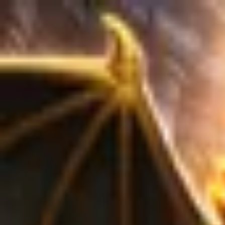
Daftar
Masuk
casino
Cari Permainan
clash of clans super rich
super sic bo
clash of clans super scatter super rich
fury of anubis
tombstone rip
crash game
for you
slot
live casino
4
arcade
fishing
2603
635
104
21
Provider :
Pragmatic Play
Filter :
TERKENAL
Fury of Anubis
Pragmatic Play