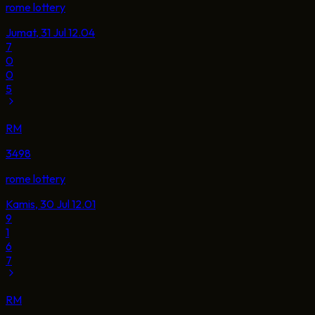
rome lottery
Jumat, 31 Jul
12.04
7
0
0
5
RM
3498
rome lottery
Kamis, 30 Jul
12.01
9
1
6
7
RM