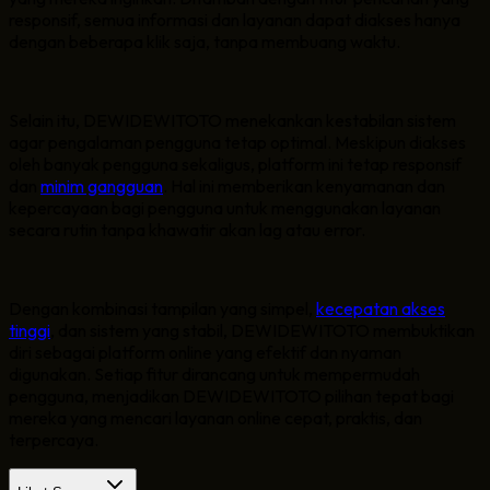
responsif, semua informasi dan layanan dapat diakses hanya
dengan beberapa klik saja, tanpa membuang waktu.
Selain itu, DEWIDEWITOTO menekankan kestabilan sistem
agar pengalaman pengguna tetap optimal. Meskipun diakses
oleh banyak pengguna sekaligus, platform ini tetap responsif
dan
minim gangguan
. Hal ini memberikan kenyamanan dan
kepercayaan bagi pengguna untuk menggunakan layanan
secara rutin tanpa khawatir akan lag atau error.
Dengan kombinasi tampilan yang simpel,
kecepatan akses
tinggi
, dan sistem yang stabil, DEWIDEWITOTO membuktikan
diri sebagai platform online yang efektif dan nyaman
digunakan. Setiap fitur dirancang untuk mempermudah
pengguna, menjadikan DEWIDEWITOTO pilihan tepat bagi
mereka yang mencari layanan online cepat, praktis, dan
terpercaya.