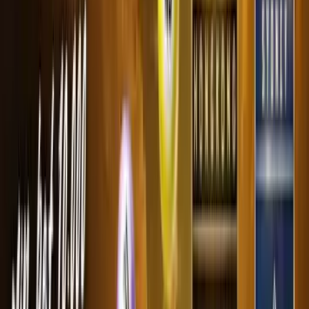
- HIBURAN - 200.000
- HIBURAN - 200.000
- HIBURAN - 200.000
*- JUARA PRIZE 3: Rp900.000
- HIBURAN - 150.000
- HIBURAN - 150.000