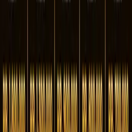
DEWIDEWITOTO
hadir sebagai platform online yang
mengutamakan kesederhanaan dan kecepatan. Dengan
desain tampilan yang minimalis namun fungsional, pengguna
dapat dengan mudah menemukan fitur yang mereka butuhkan
tanpa kebingungan. Kesederhanaan ini membuat navigasi
menjadi intuitif, sehingga baik pengguna baru maupun
berpengalaman bisa menjelajahi situs dengan lancar.
Kecepatan akses menjadi salah satu fokus utama
DEWIDEWITOTO. Platform ini menggunakan
teknologi server
modern
yang dioptimalkan untuk memberikan loading cepat di
berbagai perangkat. Pengguna tidak perlu menunggu lama
untuk membuka halaman, melakukan transaksi, atau
mengakses layanan, sehingga pengalaman online menjadi lebih
efisien dan menyenangkan.
Tampilan simpel DEWIDEWITOTO juga didukung dengan