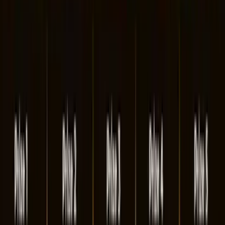
tebakan tepat.
Panitia lomba: LXGROUP
NB: Harap baca dan pahami peraturan sebelum
mengikuti lomba.
Salam sukses dari Manajemen LXGROUP
DEWIDEWITOTO Platform
Online dengan Tampilan
Simpel dan Cepat