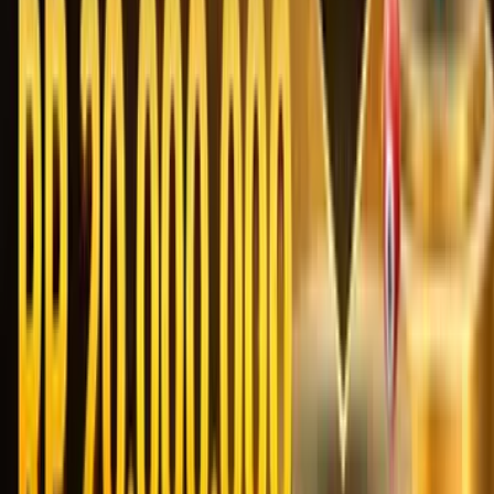
melakukan 1 (satu) kali deposit sesuai ketentuan.
Note:Apabila peserta juga ingin mengikuti Lomba
hongkongpools , maka wajib melakukan 1 (satu) kali
deposit lagi.
- Penggabungan nominal deposit Sydneypools dan
Hongkongpools tidak berlaku. Setiap peserta harus
memenuhi nominal deposit sesuai ketentuan dalam satu
kali transaksi.
- 1 user id dengan komentar teratas akan mendapatkan
Hadiah Utama , Komentar peringkat 2–6 akan
mendapatkan Hadiah Hiburan
- Jika ada kesalahan format, peserta boleh hapus dan
posting ulang sebelum lomba ditutup.