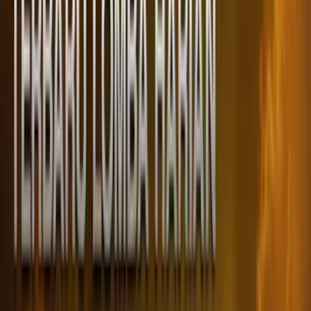
SISTEM LOMBA HARIAN
Lomba menggunakan sistem menebak 3D-3Line.
Pasaran SYDNEYPOOLS & HONGKONGPOOLS
⚠️CATATAN PENTING
Lomba ini hanya berlaku untuk BO resmi LXGROUP
📣JOIN GRUP LOMBA:
LXGROUP OFFICIAL TELEGRAM GROUP