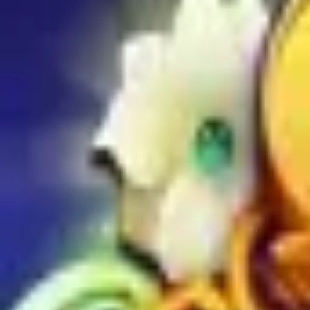
Zodiac Spin
Liteplay
Sweet Paradise
Liteplay
Pantheon of Zeus
Liteplay
Summer Beach
Liteplay
Ocean Blue
Liteplay
Pirates of Tortuga
Liteplay
Mid Autumn GO!
Liteplay
Lucky Se7en
Liteplay
Jewel Harvest
Liteplay
Dragon's Treasure
Liteplay
Dogo House
Liteplay
4 Gods
Liteplay
WANTED Dead or Alive
Liteplay
Royal Heist
Liteplay
Wheeling Runes
Liteplay
Tales Of Egypt
Liteplay
Sparkling Stars
Liteplay
Space Fleet
Liteplay
Hot Race Midnight
Liteplay
El Dorado
Liteplay
Delish Fest
Liteplay
68Jade
Liteplay
23