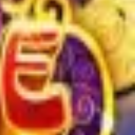
 dan Cepat
ng minimalis namun fungsional, pengguna dapat dengan mudah
 pengguna baru maupun berpengalaman bisa menjelajahi situs
ptimalkan untuk memberikan loading cepat di berbagai
a pengalaman online menjadi lebih efisien dan menyenangkan.
mungkinkan pengguna untuk langsung menuju bagian yang mereka
lik saja, tanpa membuang waktu.