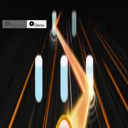
Daftar
Masuk
Mainkan
Demo
Plinko+
pragmatic
kembali
DEWIDEWITOTO Platform
Online dengan Tampilan
Simpel dan Cepat
DEWIDEWITOTO
hadir sebagai platform online yang
mengutamakan kesederhanaan dan kecepatan. Dengan
desain tampilan yang minimalis namun fungsional, pengguna
dapat dengan mudah menemukan fitur yang mereka butuhkan
tanpa kebingungan. Kesederhanaan ini membuat navigasi