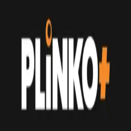
Selain itu, DEWIDEWITOTO menekankan kestabilan sistem
agar pengalaman pengguna tetap optimal. Meskipun diakses
oleh banyak pengguna sekaligus, platform ini tetap responsif
dan
minim gangguan
. Hal ini memberikan kenyamanan dan
kepercayaan bagi pengguna untuk menggunakan layanan
secara rutin tanpa khawatir akan lag atau error.
Dengan kombinasi tampilan yang simpel,
kecepatan akses
tinggi
, dan sistem yang stabil, DEWIDEWITOTO membuktikan
diri sebagai platform online yang efektif dan nyaman
digunakan. Setiap fitur dirancang untuk mempermudah
pengguna, menjadikan DEWIDEWITOTO pilihan tepat bagi
mereka yang mencari layanan online cepat, praktis, dan
terpercaya.
Lihat Semua
home
explore