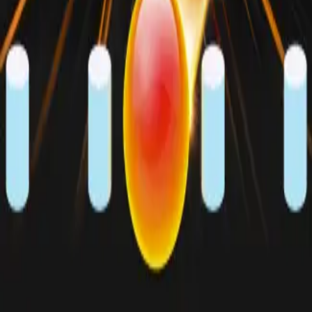
menjadi intuitif, sehingga baik pengguna baru maupun
berpengalaman bisa menjelajahi situs dengan lancar.
Kecepatan akses menjadi salah satu fokus utama
DEWIDEWITOTO. Platform ini menggunakan
teknologi server
modern
yang dioptimalkan untuk memberikan loading cepat di
berbagai perangkat. Pengguna tidak perlu menunggu lama
untuk membuka halaman, melakukan transaksi, atau
mengakses layanan, sehingga pengalaman online menjadi lebih
efisien dan menyenangkan.
Tampilan simpel DEWIDEWITOTO juga didukung dengan
sistem navigasi
yang rapi. Menu dan kategori disusun secara
logis, memungkinkan pengguna untuk langsung menuju bagian
yang mereka inginkan. Ditambah dengan fitur pencarian yang
responsif, semua informasi dan layanan dapat diakses hanya
dengan beberapa klik saja, tanpa membuang waktu.