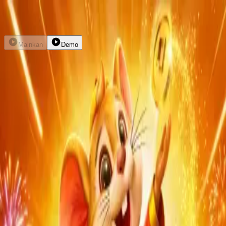
Daftar
Masuk
Mainkan
Demo
Lucky Mouse
fatpanda
kembali
DEWIDEWITOTO Platform
Online dengan Tampilan
Simpel dan Cepat
DEWIDEWITOTO
hadir sebagai platform online yang
mengutamakan kesederhanaan dan kecepatan. Dengan
desain tampilan yang minimalis namun fungsional, pengguna
dapat dengan mudah menemukan fitur yang mereka butuhkan
tanpa kebingungan. Kesederhanaan ini membuat navigasi