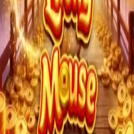
Selain itu, DEWIDEWITOTO menekankan kestabilan sistem
agar pengalaman pengguna tetap optimal. Meskipun diakses
oleh banyak pengguna sekaligus, platform ini tetap responsif
dan
minim gangguan
. Hal ini memberikan kenyamanan dan
kepercayaan bagi pengguna untuk menggunakan layanan
secara rutin tanpa khawatir akan lag atau error.
Dengan kombinasi tampilan yang simpel,
kecepatan akses
tinggi
, dan sistem yang stabil, DEWIDEWITOTO membuktikan
diri sebagai platform online yang efektif dan nyaman
digunakan. Setiap fitur dirancang untuk mempermudah
pengguna, menjadikan DEWIDEWITOTO pilihan tepat bagi
mereka yang mencari layanan online cepat, praktis, dan
terpercaya.
Lihat Semua
home
explore