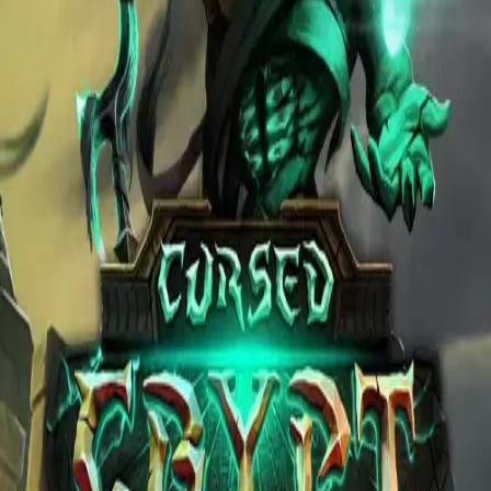
menjadi intuitif, sehingga baik pengguna baru maupun
berpengalaman bisa menjelajahi situs dengan lancar.
Kecepatan akses menjadi salah satu fokus utama
DEWIDEWITOTO. Platform ini menggunakan
teknologi server
modern
yang dioptimalkan untuk memberikan loading cepat di
berbagai perangkat. Pengguna tidak perlu menunggu lama
untuk membuka halaman, melakukan transaksi, atau
mengakses layanan, sehingga pengalaman online menjadi lebih
efisien dan menyenangkan.
Tampilan simpel DEWIDEWITOTO juga didukung dengan
sistem navigasi
yang rapi. Menu dan kategori disusun secara
logis, memungkinkan pengguna untuk langsung menuju bagian
yang mereka inginkan. Ditambah dengan fitur pencarian yang
responsif, semua informasi dan layanan dapat diakses hanya
dengan beberapa klik saja, tanpa membuang waktu.