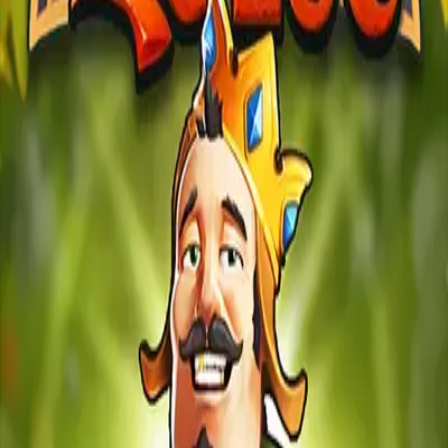
menjadi intuitif, sehingga baik pengguna baru maupun
berpengalaman bisa menjelajahi situs dengan lancar.
Kecepatan akses menjadi salah satu fokus utama
DEWIDEWITOTO. Platform ini menggunakan
teknologi server
modern
yang dioptimalkan untuk memberikan loading cepat di
berbagai perangkat. Pengguna tidak perlu menunggu lama
untuk membuka halaman, melakukan transaksi, atau
mengakses layanan, sehingga pengalaman online menjadi lebih
efisien dan menyenangkan.
Tampilan simpel DEWIDEWITOTO juga didukung dengan
sistem navigasi
yang rapi. Menu dan kategori disusun secara
logis, memungkinkan pengguna untuk langsung menuju bagian
yang mereka inginkan. Ditambah dengan fitur pencarian yang
responsif, semua informasi dan layanan dapat diakses hanya
dengan beberapa klik saja, tanpa membuang waktu.