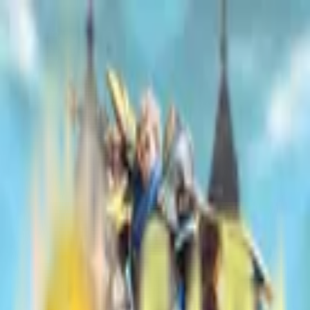
Daftar
Masuk
sport
Cari Permainan
Provider :
All
Sports Book
SBOBET
Sports Book
Saba
E-Sports
Saba
3
/
3
Game
Page
1
of
1
DEWIDEWITOTO Platform
Online dengan Tampilan
Simpel dan Cepat