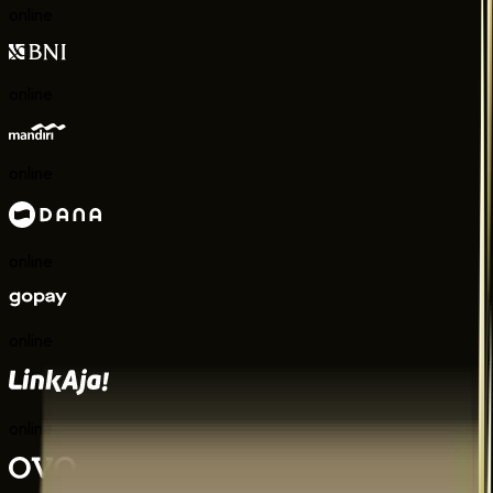
online
online
online
online
online
online