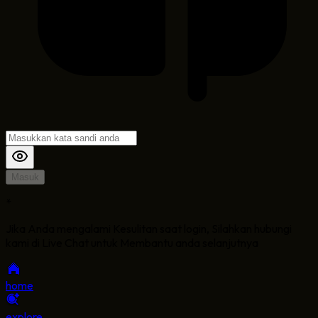
Masuk
*
Jika Anda mengalami Kesulitan saat login, Silahkan hubungi
kami di Live Chat untuk Membantu anda selanjutnya
home
explore