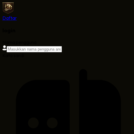
Daftar
login
Nama pengguna
Kata sandi