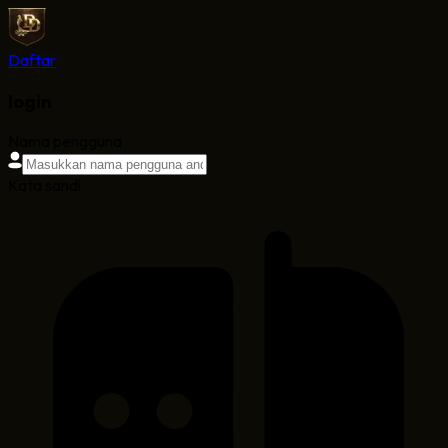
Daftar
login
Nama pengguna
Kata sandi