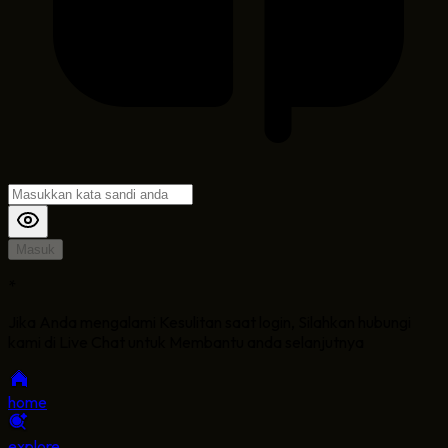
Masuk
*
Jika Anda mengalami Kesulitan saat login, Silahkan hubungi
kami di Live Chat untuk Membantu anda selanjutnya
home
explore